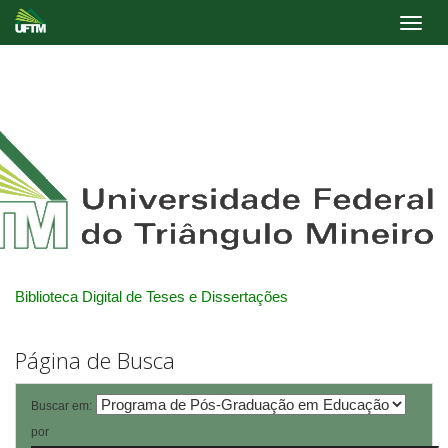
Skip
navigation
Biblioteca Digital de Teses e Dissertações
Página de Busca
Buscar em:
por