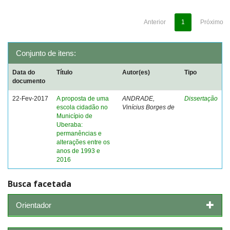
Anterior
1
Próximo
Conjunto de itens:
Data do
Título
Autor(es)
Tipo
documento
22-Fev-2017
A proposta de uma
ANDRADE,
Dissertação
escola cidadão no
Vinícius Borges de
Município de
Uberaba:
permanências e
alterações entre os
anos de 1993 e
2016
Busca facetada
Orientador