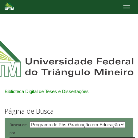
Skip
navigation
Biblioteca Digital de Teses e Dissertações
Página de Busca
Buscar em:
por