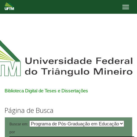
Skip
navigation
Biblioteca Digital de Teses e Dissertações
Página de Busca
Buscar em:
por