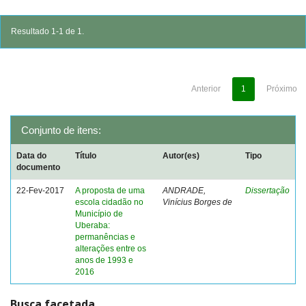
Resultado 1-1 de 1.
Anterior
1
Próximo
Conjunto de itens:
Data do
Título
Autor(es)
Tipo
documento
22-Fev-2017
A proposta de uma
ANDRADE,
Dissertação
escola cidadão no
Vinícius Borges de
Município de
Uberaba:
permanências e
alterações entre os
anos de 1993 e
2016
Busca facetada