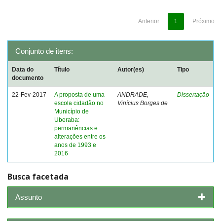
Anterior
1
Próximo
Conjunto de itens:
Data do
Título
Autor(es)
Tipo
documento
22-Fev-2017
A proposta de uma
ANDRADE,
Dissertação
escola cidadão no
Vinícius Borges de
Município de
Uberaba:
permanências e
alterações entre os
anos de 1993 e
2016
Busca facetada
Assunto