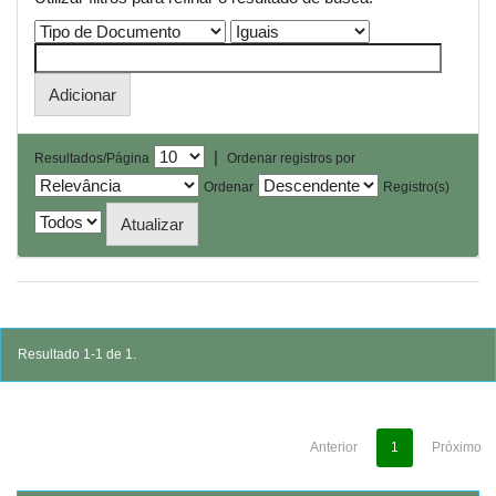
|
Resultados/Página
Ordenar registros por
Ordenar
Registro(s)
Resultado 1-1 de 1.
Anterior
1
Próximo