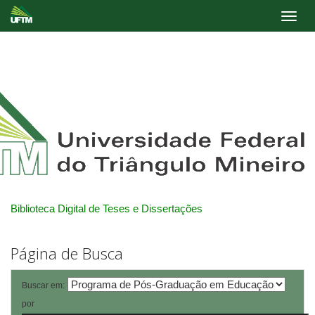
Skip
navigation
Biblioteca Digital de Teses e Dissertações
Página de Busca
Buscar em:
por