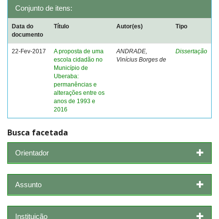
Conjunto de itens:
Data do
Título
Autor(es)
Tipo
documento
22-Fev-2017
A proposta de uma
ANDRADE,
Dissertação
escola cidadão no
Vinícius Borges de
Município de
Uberaba:
permanências e
alterações entre os
anos de 1993 e
2016
Busca facetada
Orientador
Assunto
Instituição