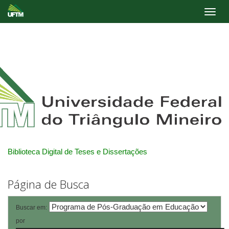
Skip
navigation
Biblioteca Digital de Teses e Dissertações
Página de Busca
Buscar em:
por