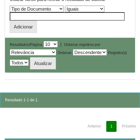
|
Resultados/Página
Ordenar registros por
Ordenar
Registro(s)
Resultado 1-1 de 1.
Anterior
1
Próximo