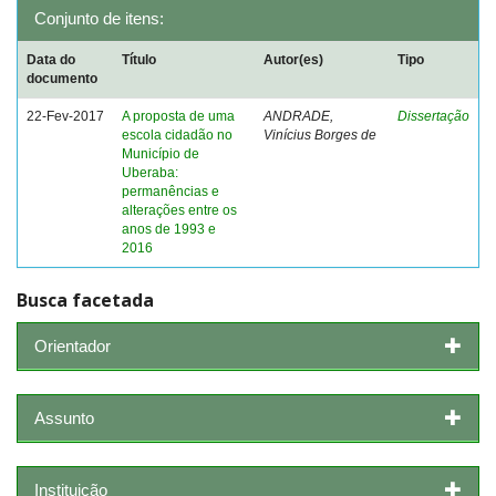
Conjunto de itens:
Data do
Título
Autor(es)
Tipo
documento
22-Fev-2017
A proposta de uma
ANDRADE,
Dissertação
escola cidadão no
Vinícius Borges de
Município de
Uberaba:
permanências e
alterações entre os
anos de 1993 e
2016
Busca facetada
Orientador
Assunto
Instituição