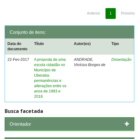
Anterior
1
Próximo
Conjunto de itens:
Data do
Título
Autor(es)
Tipo
documento
22-Fev-2017
A proposta de uma
ANDRADE,
Dissertação
escola cidadão no
Vinícius Borges de
Município de
Uberaba:
permanências e
alterações entre os
anos de 1993 e
2016
Busca facetada
Orientador