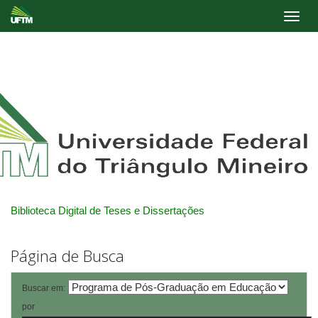
Skip
navigation
Biblioteca Digital de Teses e Dissertações
Página de Busca
Buscar em:
por