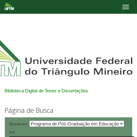
Skip
navigation
Biblioteca Digital de Teses e Dissertações
Página de Busca
Buscar em:
por