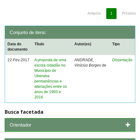
Anterior
1
Próximo
Conjunto de itens:
Data do
Título
Autor(es)
Tipo
documento
22-Fev-2017
A proposta de uma
ANDRADE,
Dissertação
escola cidadão no
Vinícius Borges de
Município de
Uberaba:
permanências e
alterações entre os
anos de 1993 e
2016
Busca facetada
Orientador