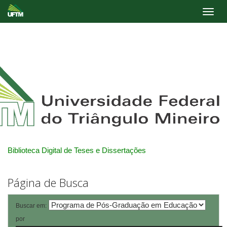
Skip
navigation
Biblioteca Digital de Teses e Dissertações
Página de Busca
Buscar em:
por