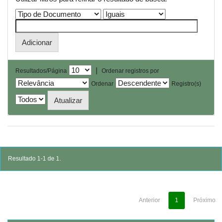
|
Resultados/Página
Ordenar registros por
Ordenar
Registro(s)
Resultado 1-1 de 1.
Anterior
1
Próximo