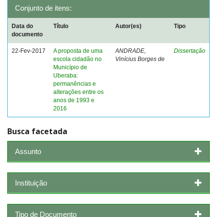
Conjunto de itens:
Data do
Título
Autor(es)
Tipo
documento
22-Fev-2017
A proposta de uma
ANDRADE,
Dissertação
escola cidadão no
Vinícius Borges de
Município de
Uberaba:
permanências e
alterações entre os
anos de 1993 e
2016
Busca facetada
Assunto
Instituição
Tipo de Documento