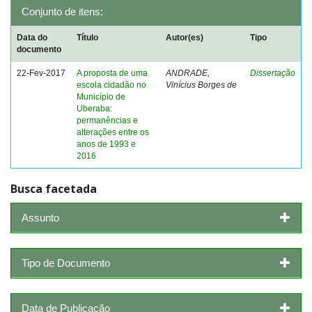
Conjunto de itens:
Data do
Título
Autor(es)
Tipo
documento
22-Fev-2017
A proposta de uma
ANDRADE,
Dissertação
escola cidadão no
Vinícius Borges de
Município de
Uberaba:
permanências e
alterações entre os
anos de 1993 e
2016
Busca facetada
Assunto
Tipo de Documento
Data de Publicação