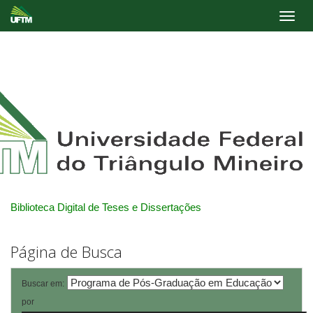
Skip
navigation
Biblioteca Digital de Teses e Dissertações
Página de Busca
Buscar em:
por