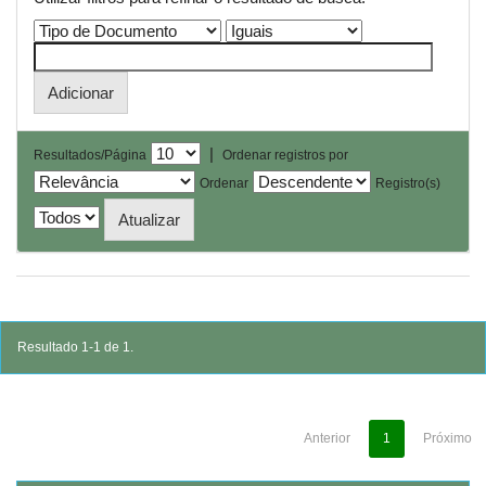
|
Resultados/Página
Ordenar registros por
Ordenar
Registro(s)
Resultado 1-1 de 1.
Anterior
1
Próximo