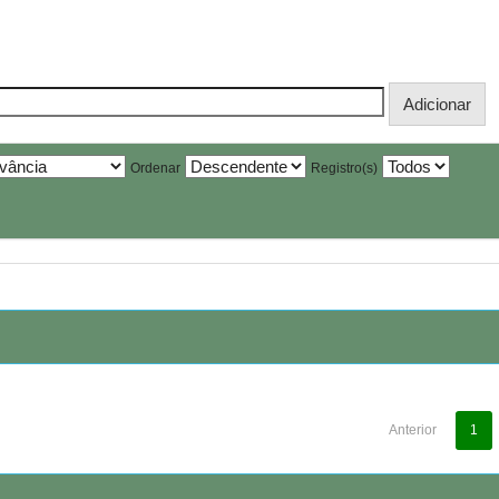
Ordenar
Registro(s)
Anterior
1