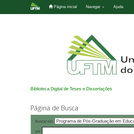
Página inicial
Navegar
Ajuda
Skip
navigation
Biblioteca Digital de Teses e Dissertações
Página de Busca
Buscar em:
por