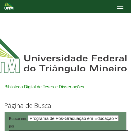
Skip
navigation
Biblioteca Digital de Teses e Dissertações
Página de Busca
Buscar em:
por