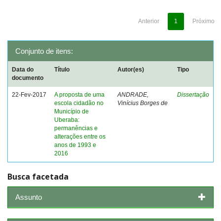
Anterior
1
Próximo
Conjunto de itens:
Data do
Título
Autor(es)
Tipo
documento
22-Fev-2017
A proposta de uma
ANDRADE,
Dissertação
escola cidadão no
Vinícius Borges de
Município de
Uberaba:
permanências e
alterações entre os
anos de 1993 e
2016
Busca facetada
Assunto