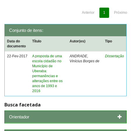
Anterior
1
Próximo
Conjunto de itens:
Data do
Título
Autor(es)
Tipo
documento
22-Fev-2017
A proposta de uma
ANDRADE,
Dissertação
escola cidadão no
Vinícius Borges de
Município de
Uberaba:
permanências e
alterações entre os
anos de 1993 e
2016
Busca facetada
Orientador