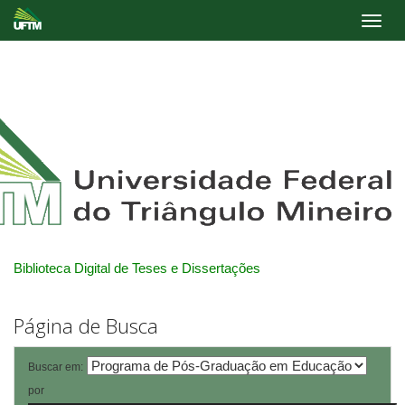
Skip
navigation
Biblioteca Digital de Teses e Dissertações
Página de Busca
Buscar em:
por