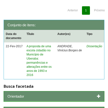
Anterior
1
Próximo
Conjunto de itens:
Data do
Título
Autor(es)
Tipo
documento
22-Fev-2017
A proposta de uma
ANDRADE,
Dissertação
escola cidadão no
Vinícius Borges de
Município de
Uberaba:
permanências e
alterações entre os
anos de 1993 e
2016
Busca facetada
Orientador