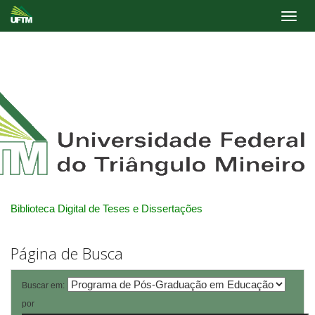
Skip
navigation
Biblioteca Digital de Teses e Dissertações
Página de Busca
Buscar em:
por