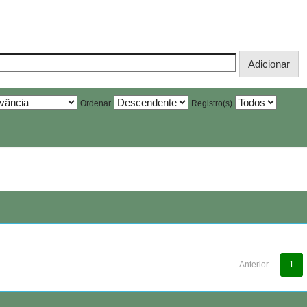
Ordenar
Registro(s)
Anterior
1