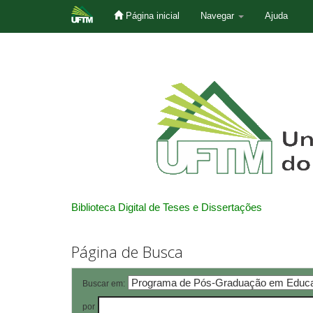
Página inicial
Navegar
Ajuda
Skip
navigation
Biblioteca Digital de Teses e Dissertações
Página de Busca
Buscar em:
por