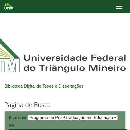
Skip
navigation
Biblioteca Digital de Teses e Dissertações
Página de Busca
Buscar em:
por