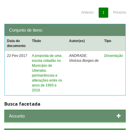
Anterior
1
Próximo
Conjunto de itens:
Data do
Título
Autor(es)
Tipo
documento
22-Fev-2017
A proposta de uma
ANDRADE,
Dissertação
escola cidadão no
Vinícius Borges de
Município de
Uberaba:
permanências e
alterações entre os
anos de 1993 e
2016
Busca facetada
Assunto