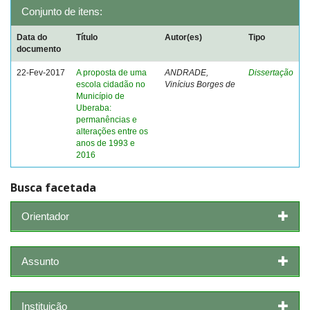
Conjunto de itens:
Data do
Título
Autor(es)
Tipo
documento
22-Fev-2017
A proposta de uma
ANDRADE,
Dissertação
escola cidadão no
Vinícius Borges de
Município de
Uberaba:
permanências e
alterações entre os
anos de 1993 e
2016
Busca facetada
Orientador
Assunto
Instituição