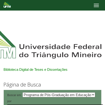
Skip
navigation
Biblioteca Digital de Teses e Dissertações
Página de Busca
Buscar em:
por