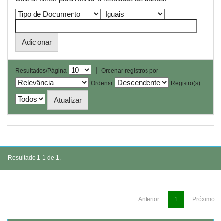
|
Resultados/Página
Ordenar registros por
Ordenar
Registro(s)
Resultado 1-1 de 1.
Anterior
1
Próximo