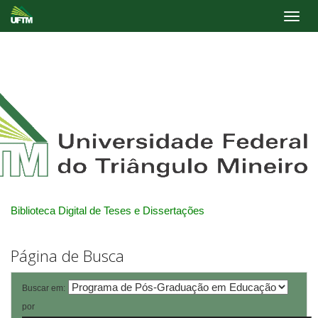
Skip
navigation
Biblioteca Digital de Teses e Dissertações
Página de Busca
Buscar em:
por