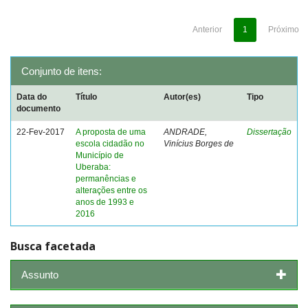
Anterior
1
Próximo
Conjunto de itens:
Data do
Título
Autor(es)
Tipo
documento
22-Fev-2017
A proposta de uma
ANDRADE,
Dissertação
escola cidadão no
Vinícius Borges de
Município de
Uberaba:
permanências e
alterações entre os
anos de 1993 e
2016
Busca facetada
Assunto