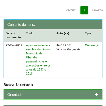
Anterior
1
Próximo
Conjunto de itens:
Data do
Título
Autor(es)
Tipo
documento
22-Fev-2017
A proposta de uma
ANDRADE,
Dissertação
escola cidadão no
Vinícius Borges de
Município de
Uberaba:
permanências e
alterações entre os
anos de 1993 e
2016
Busca facetada
Orientador