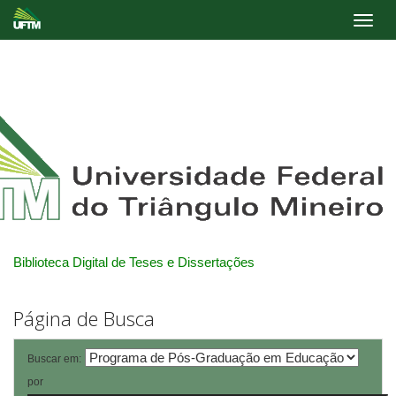
Skip
navigation
Biblioteca Digital de Teses e Dissertações
Página de Busca
Buscar em:
por