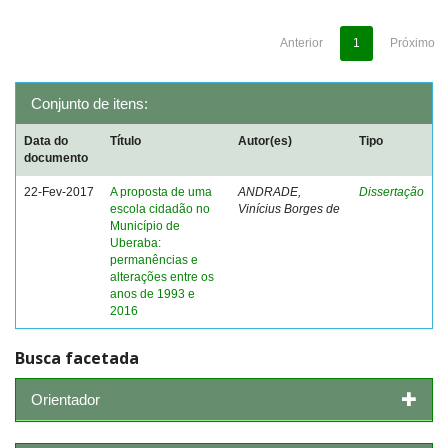
Anterior
1
Próximo
Conjunto de itens:
Data do
Título
Autor(es)
Tipo
documento
22-Fev-2017
A proposta de uma
ANDRADE,
Dissertação
escola cidadão no
Vinícius Borges de
Município de
Uberaba:
permanências e
alterações entre os
anos de 1993 e
2016
Busca facetada
Orientador