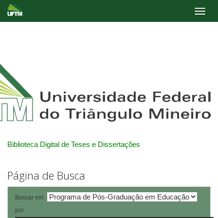
Skip
navigation
Biblioteca Digital de Teses e Dissertações
Página de Busca
Buscar em:
por