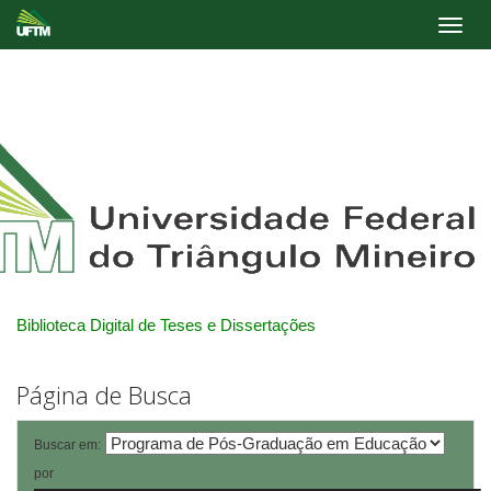
Skip
navigation
Biblioteca Digital de Teses e Dissertações
Página de Busca
Buscar em:
por