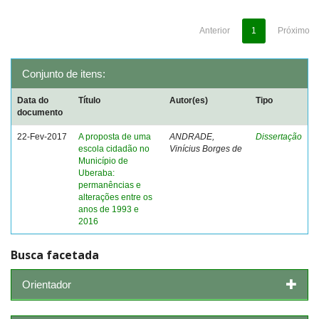
Anterior
1
Próximo
Conjunto de itens:
Data do
Título
Autor(es)
Tipo
documento
22-Fev-2017
A proposta de uma
ANDRADE,
Dissertação
escola cidadão no
Vinícius Borges de
Município de
Uberaba:
permanências e
alterações entre os
anos de 1993 e
2016
Busca facetada
Orientador