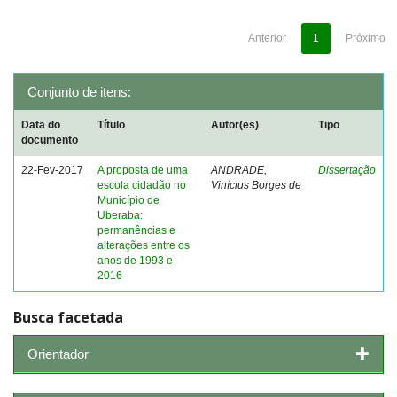
Anterior
1
Próximo
Conjunto de itens:
Data do
Título
Autor(es)
Tipo
documento
22-Fev-2017
A proposta de uma
ANDRADE,
Dissertação
escola cidadão no
Vinícius Borges de
Município de
Uberaba:
permanências e
alterações entre os
anos de 1993 e
2016
Busca facetada
Orientador