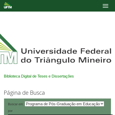
Skip
navigation
Biblioteca Digital de Teses e Dissertações
Página de Busca
Buscar em:
por