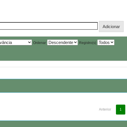
Ordenar
Registro(s)
Anterior
1