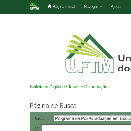
Página inicial
Navegar
Ajuda
Skip
navigation
Biblioteca Digital de Teses e Dissertações
Página de Busca
Buscar em:
por