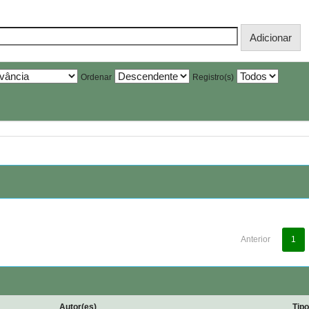
Ordenar
Registro(s)
Anterior
1
Autor(es)
Tip