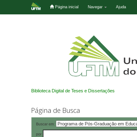
Página inicial
Navegar
Ajuda
Skip
navigation
Biblioteca Digital de Teses e Dissertações
Página de Busca
Buscar em:
por