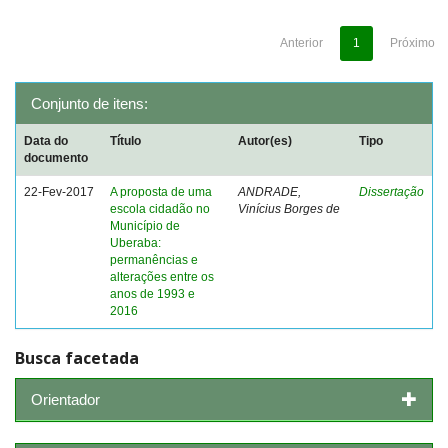
Anterior
1
Próximo
Conjunto de itens:
Data do
Título
Autor(es)
Tipo
documento
22-Fev-2017
A proposta de uma
ANDRADE,
Dissertação
escola cidadão no
Vinícius Borges de
Município de
Uberaba:
permanências e
alterações entre os
anos de 1993 e
2016
Busca facetada
Orientador