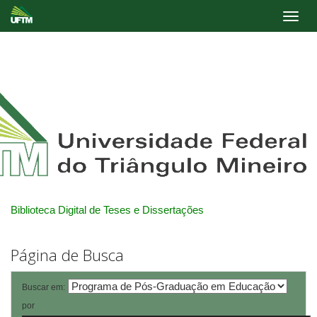
Skip
navigation
Biblioteca Digital de Teses e Dissertações
Página de Busca
Buscar em:
por