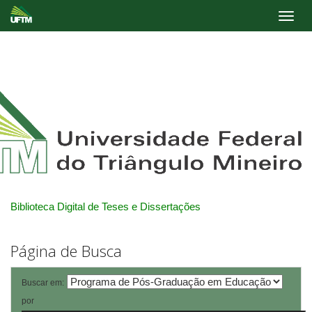
Skip
navigation
Biblioteca Digital de Teses e Dissertações
Página de Busca
Buscar em:
por