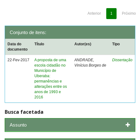
Anterior
1
Próximo
Conjunto de itens:
Data do
Título
Autor(es)
Tipo
documento
22-Fev-2017
A proposta de uma
ANDRADE,
Dissertação
escola cidadão no
Vinícius Borges de
Município de
Uberaba:
permanências e
alterações entre os
anos de 1993 e
2016
Busca facetada
Assunto