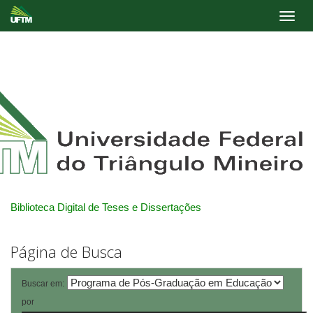
Skip
navigation
Biblioteca Digital de Teses e Dissertações
Página de Busca
Buscar em:
por