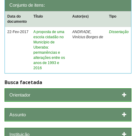
Conjunto de itens:
Data do
Título
Autor(es)
Tipo
documento
22-Fev-2017
A proposta de uma
ANDRADE,
Dissertação
escola cidadão no
Vinícius Borges de
Município de
Uberaba:
permanências e
alterações entre os
anos de 1993 e
2016
Busca facetada
Orientador
Assunto
Instituição