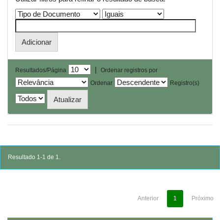
|
Resultados/Página
Ordenar registros por
Ordenar
Registro(s)
Resultado 1-1 de 1.
Anterior
1
Próximo