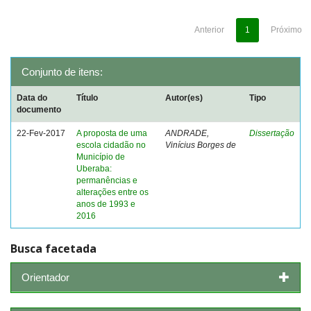
Anterior
1
Próximo
Conjunto de itens:
Data do
Título
Autor(es)
Tipo
documento
22-Fev-2017
A proposta de uma
ANDRADE,
Dissertação
escola cidadão no
Vinícius Borges de
Município de
Uberaba:
permanências e
alterações entre os
anos de 1993 e
2016
Busca facetada
Orientador