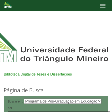
Skip
navigation
Biblioteca Digital de Teses e Dissertações
Página de Busca
Buscar em:
por