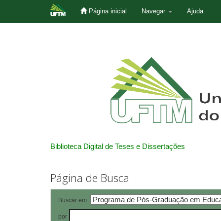
Página inicial
Navegar
Ajuda
Skip
navigation
Biblioteca Digital de Teses e Dissertações
Página de Busca
Buscar em:
por