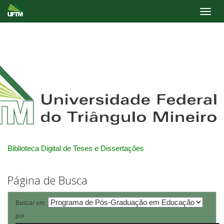
Skip
navigation
Biblioteca Digital de Teses e Dissertações
Página de Busca
Buscar em:
por