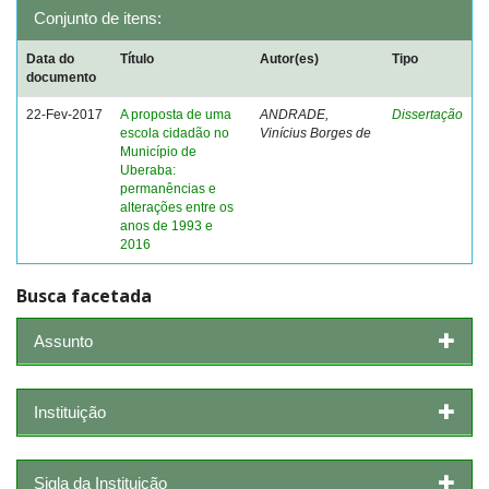
Conjunto de itens:
Data do
Título
Autor(es)
Tipo
documento
22-Fev-2017
A proposta de uma
ANDRADE,
Dissertação
escola cidadão no
Vinícius Borges de
Município de
Uberaba:
permanências e
alterações entre os
anos de 1993 e
2016
Busca facetada
Assunto
Instituição
Sigla da Instituição