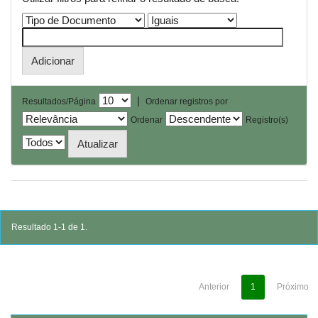
|
Resultados/Página
Ordenar registros por
Ordenar
Registro(s)
Resultado 1-1 de 1.
Anterior
1
Próximo