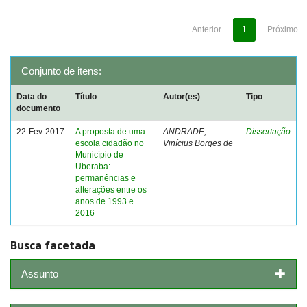
Anterior
1
Próximo
Conjunto de itens:
Data do
Título
Autor(es)
Tipo
documento
22-Fev-2017
A proposta de uma
ANDRADE,
Dissertação
escola cidadão no
Vinícius Borges de
Município de
Uberaba:
permanências e
alterações entre os
anos de 1993 e
2016
Busca facetada
Assunto