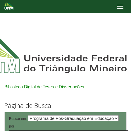
Skip
navigation
Biblioteca Digital de Teses e Dissertações
Página de Busca
Buscar em:
por