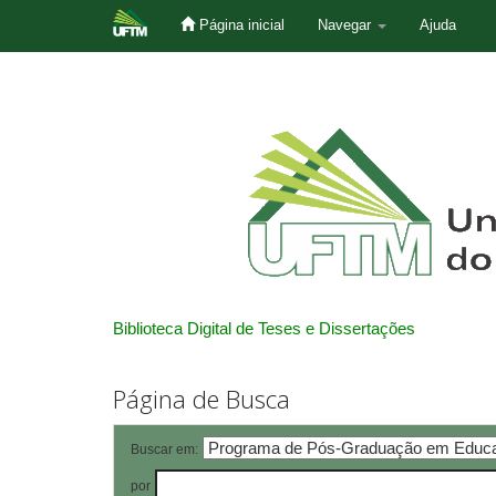
Página inicial
Navegar
Ajuda
Skip
navigation
Biblioteca Digital de Teses e Dissertações
Página de Busca
Buscar em:
por