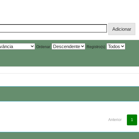
Ordenar
Registro(s)
Anterior
1