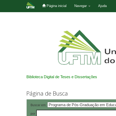
Página inicial
Navegar
Ajuda
Skip
navigation
Biblioteca Digital de Teses e Dissertações
Página de Busca
Buscar em:
por