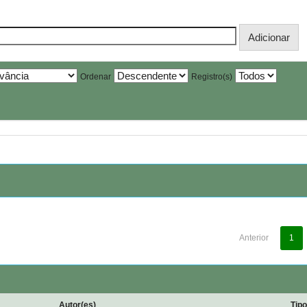
Ordenar
Registro(s)
Anterior
1
Autor(es)
Tip