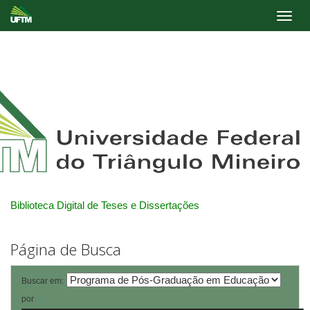
Skip
navigation
Biblioteca Digital de Teses e Dissertações
Página de Busca
Buscar em:
por