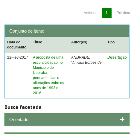
Anterior
1
Próximo
Conjunto de itens:
Data do
Título
Autor(es)
Tipo
documento
22-Fev-2017
A proposta de uma
ANDRADE,
Dissertação
escola cidadão no
Vinícius Borges de
Município de
Uberaba:
permanências e
alterações entre os
anos de 1993 e
2016
Busca facetada
Orientador