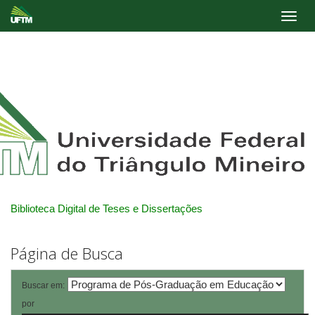
Skip
navigation
Biblioteca Digital de Teses e Dissertações
Página de Busca
Buscar em:
por