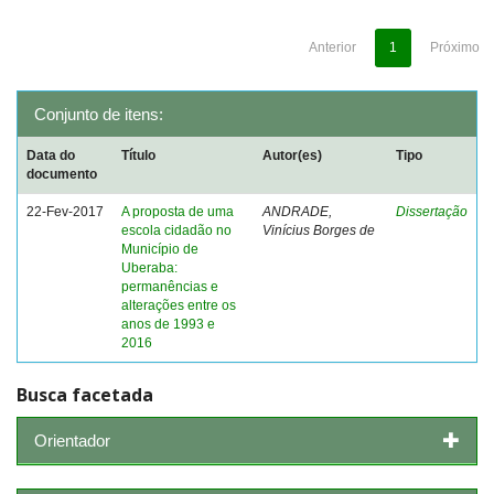
Anterior
1
Próximo
Conjunto de itens:
Data do
Título
Autor(es)
Tipo
documento
22-Fev-2017
A proposta de uma
ANDRADE,
Dissertação
escola cidadão no
Vinícius Borges de
Município de
Uberaba:
permanências e
alterações entre os
anos de 1993 e
2016
Busca facetada
Orientador