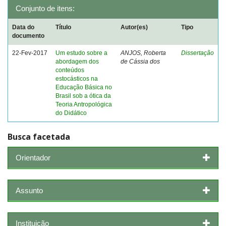
Conjunto de itens:
Data do
Título
Autor(es)
Tipo
documento
22-Fev-2017
Um estudo sobre a
ANJOS, Roberta
Dissertação
abordagem dos
de Cássia dos
conteúdos
estocásticos na
Educação Básica no
Brasil sob a ótica da
Teoria Antropológica
do Didático
Busca facetada
Orientador
Assunto
Instituição