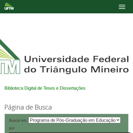
Skip
navigation
Biblioteca Digital de Teses e Dissertações
Página de Busca
Buscar em:
por