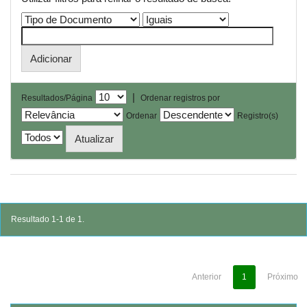
|
Resultados/Página
Ordenar registros por
Ordenar
Registro(s)
Resultado 1-1 de 1.
Anterior
1
Próximo