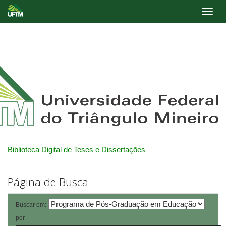
Skip
navigation
Biblioteca Digital de Teses e Dissertações
Página de Busca
Buscar em:
por