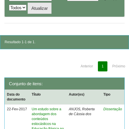
Resultado 1-1 de 1.
Anterior
1
Próximo
Conjunto de itens:
Data do
Título
Autor(es)
Tipo
documento
22-Fev-2017
Um estudo sobre a
ANJOS, Roberta
Dissertação
abordagem dos
de Cássia dos
conteúdos
estocásticos na
Educação Básica no