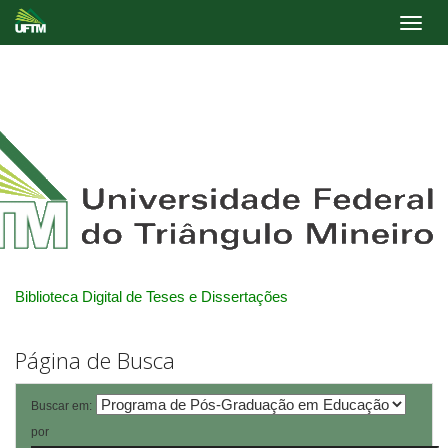
Skip
navigation
Biblioteca Digital de Teses e Dissertações
Página de Busca
Buscar em:
por