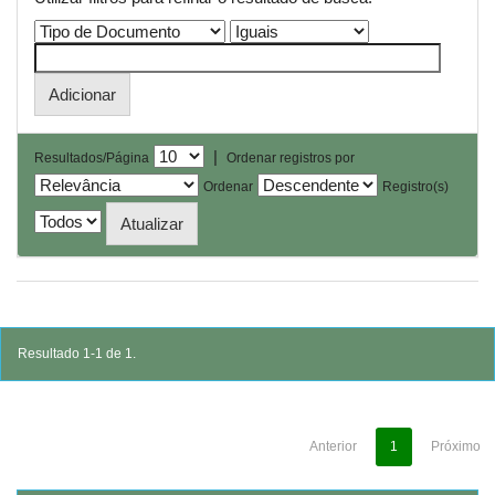
|
Resultados/Página
Ordenar registros por
Ordenar
Registro(s)
Resultado 1-1 de 1.
Anterior
1
Próximo