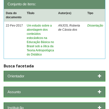
Conjunto de itens:
Data do
Título
Autor(es)
Tipo
documento
22-Fev-2017
Um estudo sobre a
ANJOS, Roberta
Dissertação
abordagem dos
de Cássia dos
conteúdos
estocásticos na
Educação Básica no
Brasil sob a ótica da
Teoria Antropológica
do Didático
Busca facetada
Orientador
Assunto
Instituição