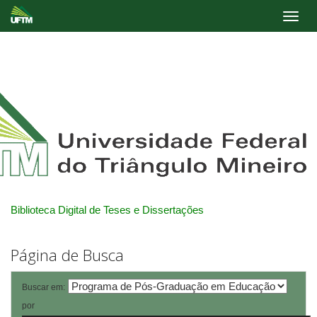
Skip
navigation
Biblioteca Digital de Teses e Dissertações
Página de Busca
Buscar em:
por