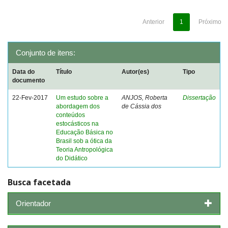
Anterior
1
Próximo
Conjunto de itens:
Data do
Título
Autor(es)
Tipo
documento
22-Fev-2017
Um estudo sobre a
ANJOS, Roberta
Dissertação
abordagem dos
de Cássia dos
conteúdos
estocásticos na
Educação Básica no
Brasil sob a ótica da
Teoria Antropológica
do Didático
Busca facetada
Orientador