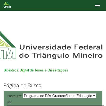
Skip
navigation
Biblioteca Digital de Teses e Dissertações
Página de Busca
Buscar em:
por