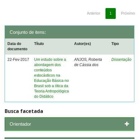
Anterior
1
Próximo
Conjunto de itens:
Data do
Título
Autor(es)
Tipo
documento
22-Fev-2017
Um estudo sobre a
ANJOS, Roberta
Dissertação
abordagem dos
de Cássia dos
conteúdos
estocásticos na
Educação Básica no
Brasil sob a ótica da
Teoria Antropológica
do Didático
Busca facetada
Orientador