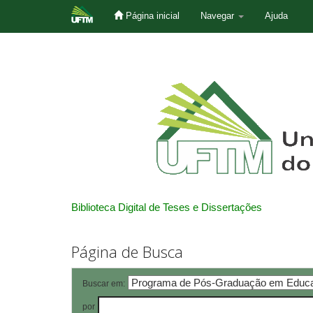
Página inicial
Navegar
Ajuda
Skip
navigation
Biblioteca Digital de Teses e Dissertações
Página de Busca
Buscar em:
por