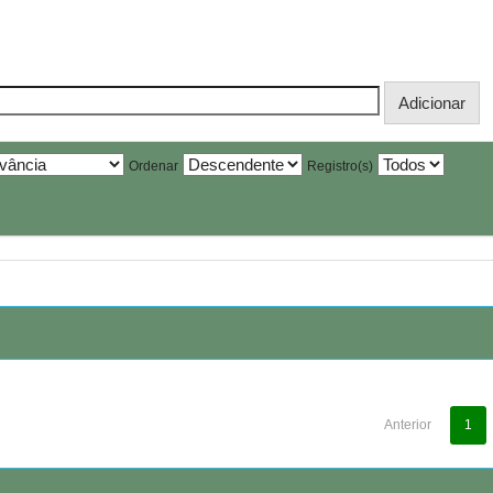
Ordenar
Registro(s)
Anterior
1