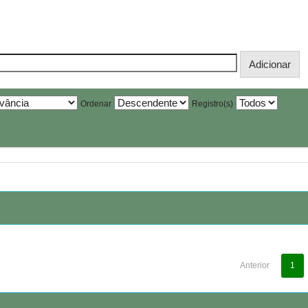
Ordenar
Registro(s)
Anterior
1