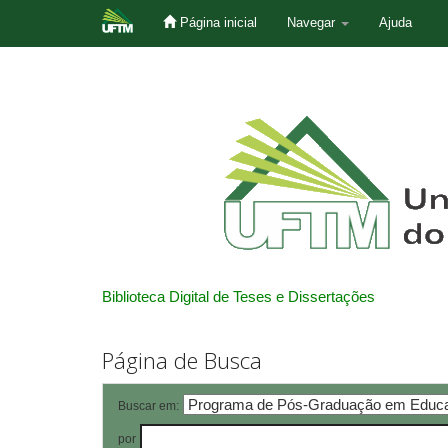
Página inicial
Navegar
Ajuda
Skip
navigation
Biblioteca Digital de Teses e Dissertações
Página de Busca
Buscar em:
por