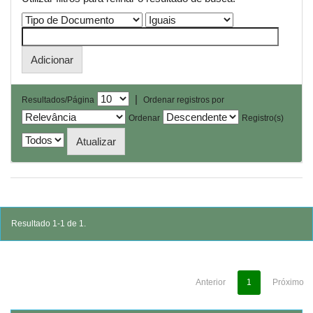
|
Resultados/Página
Ordenar registros por
Ordenar
Registro(s)
Resultado 1-1 de 1.
Anterior
1
Próximo