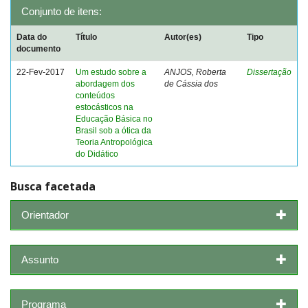
Conjunto de itens:
Data do
Título
Autor(es)
Tipo
documento
22-Fev-2017
Um estudo sobre a
ANJOS, Roberta
Dissertação
abordagem dos
de Cássia dos
conteúdos
estocásticos na
Educação Básica no
Brasil sob a ótica da
Teoria Antropológica
do Didático
Busca facetada
Orientador
Assunto
Programa