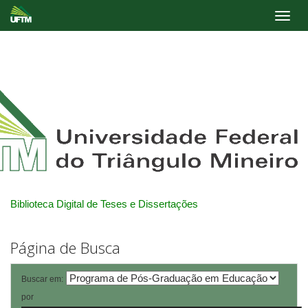
Skip
navigation
Biblioteca Digital de Teses e Dissertações
Página de Busca
Buscar em:
por