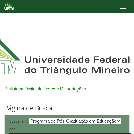
Skip
navigation
Biblioteca Digital de Teses e Dissertações
Página de Busca
Buscar em:
por