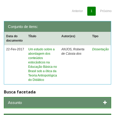
Anterior
1
Próximo
Conjunto de itens:
Data do
Título
Autor(es)
Tipo
documento
22-Fev-2017
Um estudo sobre a
ANJOS, Roberta
Dissertação
abordagem dos
de Cássia dos
conteúdos
estocásticos na
Educação Básica no
Brasil sob a ótica da
Teoria Antropológica
do Didático
Busca facetada
Assunto