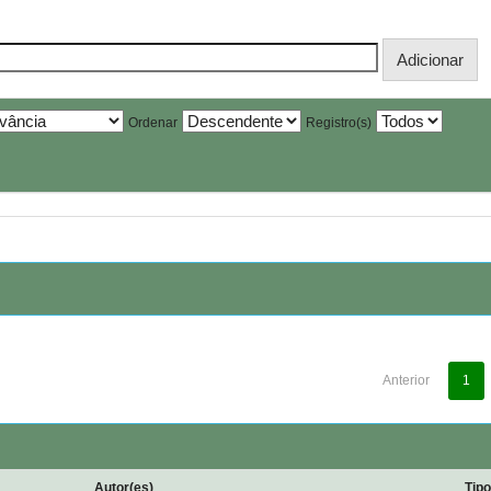
Ordenar
Registro(s)
Anterior
1
Autor(es)
Tip