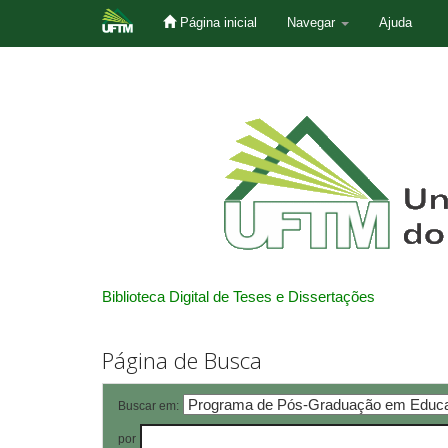
Página inicial
Navegar
Ajuda
Skip
navigation
Biblioteca Digital de Teses e Dissertações
Página de Busca
Buscar em:
por