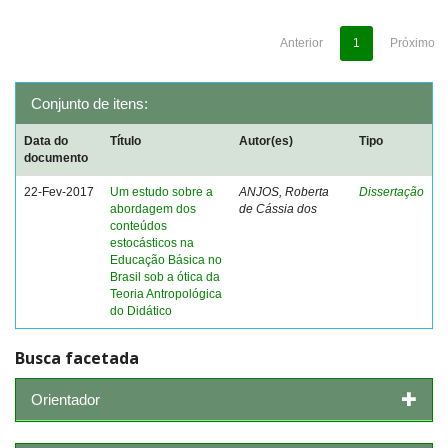
Anterior
1
Próximo
Conjunto de itens:
Data do
Título
Autor(es)
Tipo
documento
22-Fev-2017
Um estudo sobre a
ANJOS, Roberta
Dissertação
abordagem dos
de Cássia dos
conteúdos
estocásticos na
Educação Básica no
Brasil sob a ótica da
Teoria Antropológica
do Didático
Busca facetada
Orientador