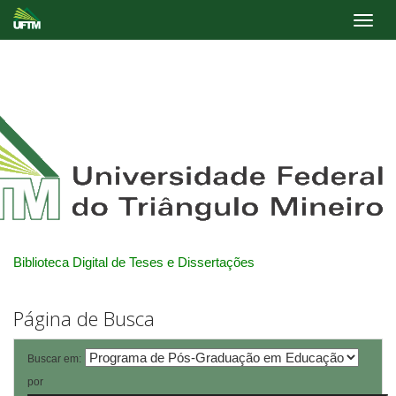
Skip
navigation
Biblioteca Digital de Teses e Dissertações
Página de Busca
Buscar em:
por