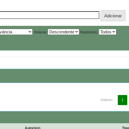
Ordenar
Registro(s)
Anterior
1
Autor(es)
Tip