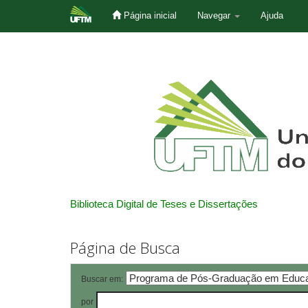
Página inicial
Navegar
Ajuda
Skip
navigation
Biblioteca Digital de Teses e Dissertações
Página de Busca
Buscar em:
por