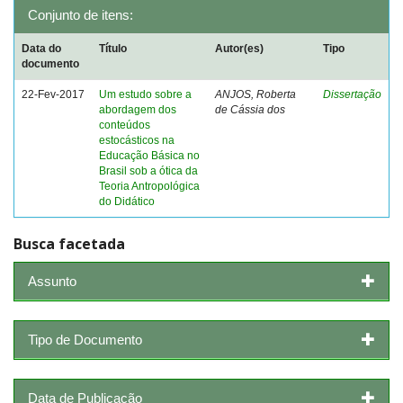
Conjunto de itens:
Data do
Título
Autor(es)
Tipo
documento
22-Fev-2017
Um estudo sobre a
ANJOS, Roberta
Dissertação
abordagem dos
de Cássia dos
conteúdos
estocásticos na
Educação Básica no
Brasil sob a ótica da
Teoria Antropológica
do Didático
Busca facetada
Assunto
Tipo de Documento
Data de Publicação