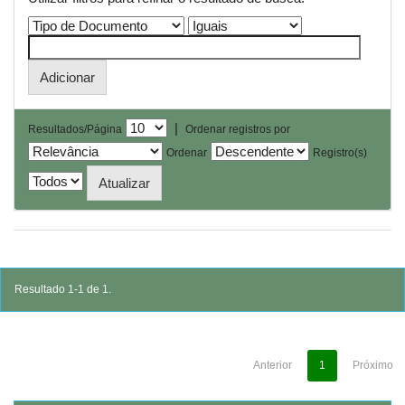
|
Resultados/Página
Ordenar registros por
Ordenar
Registro(s)
Resultado 1-1 de 1.
Anterior
1
Próximo