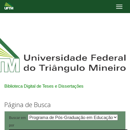
Skip
navigation
Biblioteca Digital de Teses e Dissertações
Página de Busca
Buscar em:
por