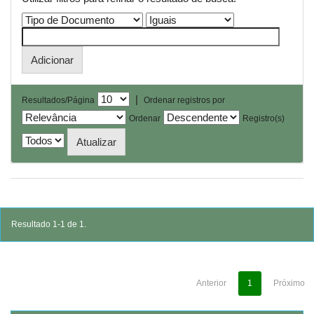
|
Resultados/Página
Ordenar registros por
Ordenar
Registro(s)
Resultado 1-1 de 1.
Anterior
1
Próximo