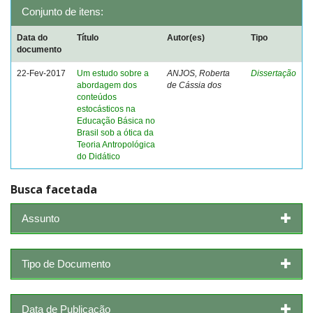
Conjunto de itens:
Data do
Título
Autor(es)
Tipo
documento
22-Fev-2017
Um estudo sobre a
ANJOS, Roberta
Dissertação
abordagem dos
de Cássia dos
conteúdos
estocásticos na
Educação Básica no
Brasil sob a ótica da
Teoria Antropológica
do Didático
Busca facetada
Assunto
Tipo de Documento
Data de Publicação