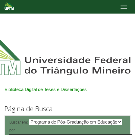
Skip
navigation
Biblioteca Digital de Teses e Dissertações
Página de Busca
Buscar em:
por