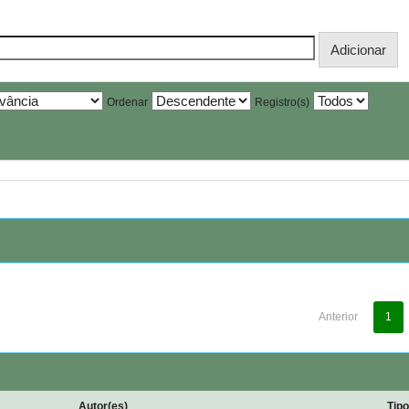
Ordenar
Registro(s)
Anterior
1
Autor(es)
Tip