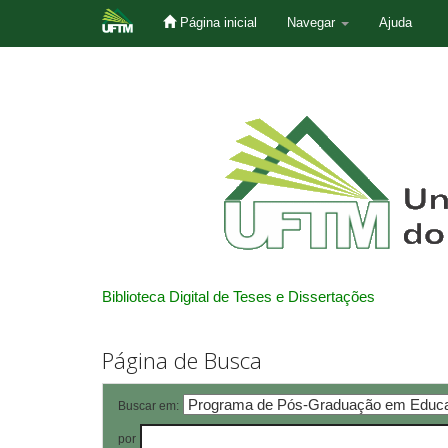
Página inicial
Navegar
Ajuda
Skip
navigation
Biblioteca Digital de Teses e Dissertações
Página de Busca
Buscar em:
por